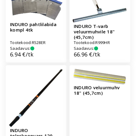
INDURO pahtlilabida
INDURO T-varb
kompl 4tk
veluurmuhvile 18"
(45,7cm)
Tootekood:
R528ER
Tootekood:
R999HR
Saadavus:
Saadavus:
Hind:
6.94 €/tk
Hind:
66.96 €/tk
INDURO veluurmuhv
18" (45,7cm)
INDURO
teleskoopvars 120-