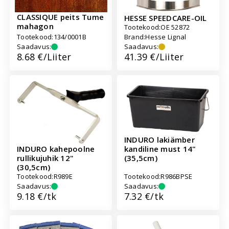
CLASSIQUE peits Tume
HESSE SPEEDCARE-OIL
mahagon
Tootekood:
OE 52872
Tootekood:
134/0001B
Brand:
Hesse Lignal
Saadavus:
Saadavus:
Hind:
8.68 €/Liiter
Hind:
41.39 €/Liiter
INDURO lakiämber
kandiline must 14"
INDURO kahepoolne
(35,5cm)
rullikujuhik 12"
(30,5cm)
Tootekood:
R989E
Tootekood:
R986BPSE
Saadavus:
Saadavus:
Hind:
9.18 €/tk
Hind:
7.32 €/tk