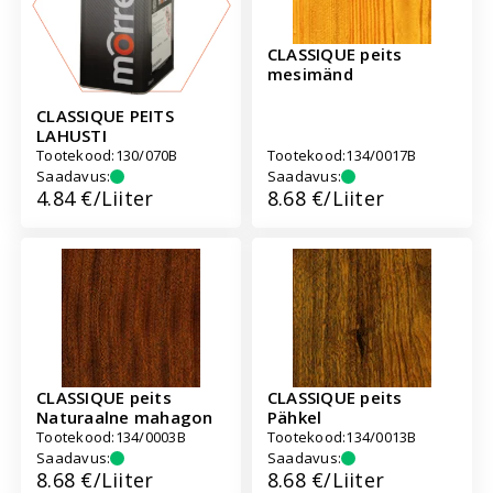
CLASSIQUE peits
mesimänd
CLASSIQUE PEITS
LAHUSTI
Tootekood:
130/070B
Tootekood:
134/0017B
Saadavus:
Saadavus:
Hind:
4.84 €/Liiter
Hind:
8.68 €/Liiter
CLASSIQUE peits
CLASSIQUE peits
Naturaalne mahagon
Pähkel
Tootekood:
134/0003B
Tootekood:
134/0013B
Saadavus:
Saadavus:
Hind:
8.68 €/Liiter
Hind:
8.68 €/Liiter