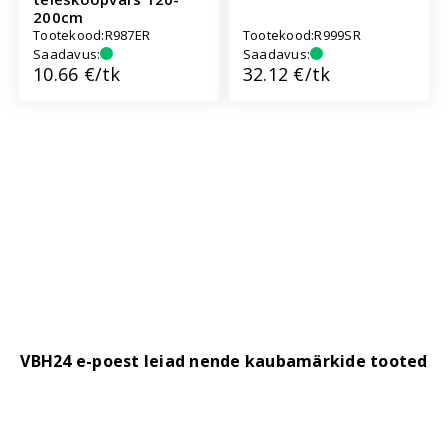
200cm
Tootekood:
R987ER
Tootekood:
R999SR
Saadavus:
Saadavus:
Hind:
10.66 €/tk
Hind:
32.12 €/tk
VBH24 e-poest leiad nende kaubamärkide tooted