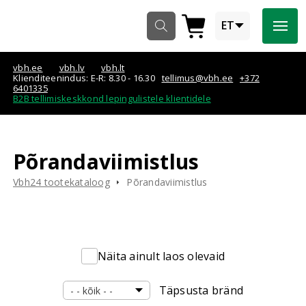
Navigeeri sisusse

ET


vbh.ee
vbh.lv
vbh.lt
Klienditeenindus: E-R: 8.30 - 16.30
tellimus@vbh.ee
+372
6401335
B2B tellimiskeskkond lepingulistele klientidele
Põrandaviimistlus
Vbh24 tootekataloog
Põrandaviimistlus
Näita ainult laos olevaid
Täpsusta bränd