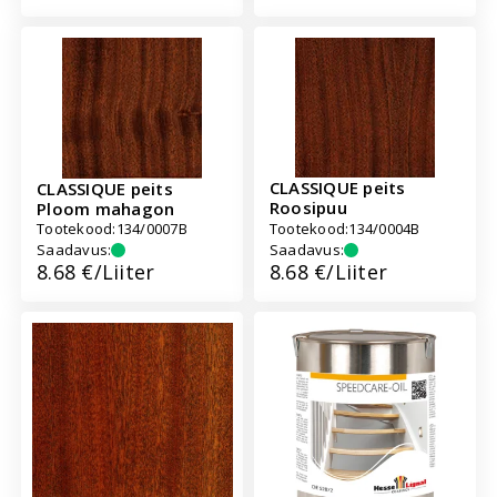
CLASSIQUE peits
CLASSIQUE peits
Roosipuu
Ploom mahagon
Tootekood:
134/0007B
Tootekood:
134/0004B
Saadavus:
Saadavus:
Hind:
8.68 €/Liiter
Hind:
8.68 €/Liiter