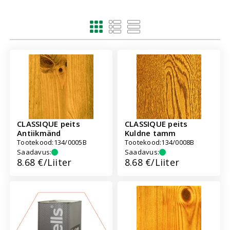
Nimekirjana piltidega
Nimekirjana ilma piltidet
Ruudustikuna
CLASSIQUE peits
CLASSIQUE peits
Antiikmänd
Kuldne tamm
Tootekood:
134/0005B
Tootekood:
134/0008B
Saadavus:
Saadavus:
Hind:
8.68 €/Liiter
Hind:
8.68 €/Liiter