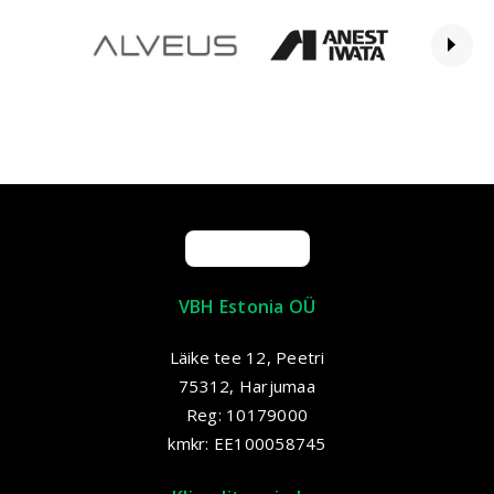
VBH Estonia OÜ
Läike tee 12, Peetri
75312, Harjumaa
Reg: 10179000
kmkr: EE100058745